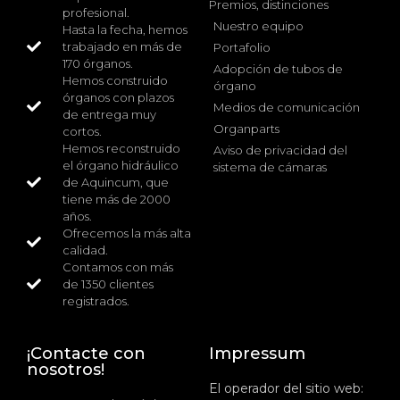
Premios, distinciones
profesional.
Nuestro equipo
Hasta la fecha, hemos
trabajado en más de
Portafolio
170 órganos.
Adopción de tubos de
Hemos construido
órgano
órganos con plazos
Medios de comunicación
de entrega muy
Organparts
cortos.
Hemos reconstruido
Aviso de privacidad del
el órgano hidráulico
sistema de cámaras
de Aquincum, que
tiene más de 2000
años.
Ofrecemos la más alta
calidad.
Contamos con más
de 1350 clientes
registrados.
¡Contacte con
Impressum
nosotros!
El operador del sitio web: