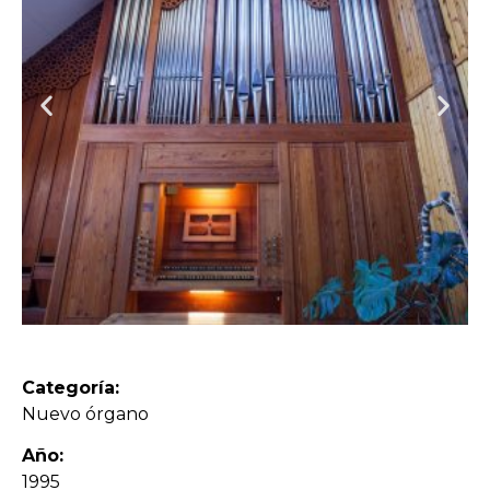
Categoría:
Nuevo órgano
Año:
1995