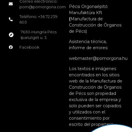
Correo electrónico:
Pécsi Orgonaépítő
pom@pomorgona.com
Manufaktúra Kft
Teléfono: +36 72 239
(
Manufactura de
603
Construcción de Órganos
de Pécs)
7630-Hungría Pécs
Iparsziget u. 3.
Asistencia técnica,
Facebook
informe de errores:
webmaster@pomorgona.hu
Los textos e imágenes
encontrados en los sitios
web de la Manufactura de
Construcción de Órganos
de Pécs son propiedad
exclusiva de la empresa y
solo pueden ser copiados
y utilizados con el
consentimiento por
escrito del propietario.