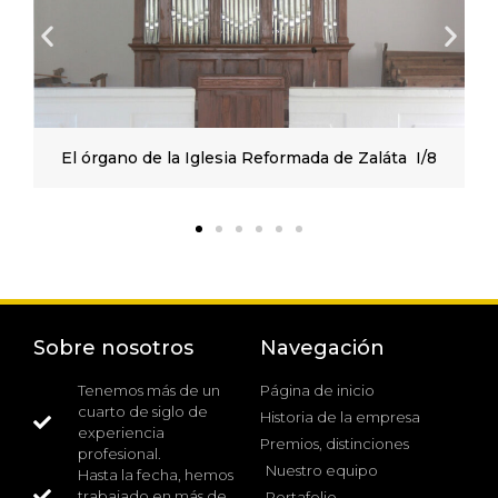
El órgano de la Iglesia Reformada de Zaláta I/8
Sobre nosotros
Navegación
Tenemos más de un
Página de inicio
cuarto de siglo de
Historia de la empresa
experiencia
Premios, distinciones
profesional.
Nuestro equipo
Hasta la fecha, hemos
trabajado en más de
Portafolio