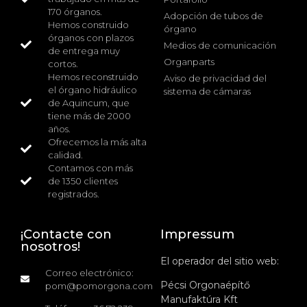
170 órganos.
Adopción de tubos de
Hemos construido
órgano
órganos con plazos
Medios de comunicación
de entrega muy
Organparts
cortos.
Hemos reconstruido
Aviso de privacidad del
el órgano hidráulico
sistema de cámaras
de Aquincum, que
tiene más de 2000
años.
Ofrecemos la más alta
calidad.
Contamos con más
de 1350 clientes
registrados.
¡Contacte con
Impressum
nosotros!
El operador del sitio web:
Correo electrónico:
Pécsi Orgonaépítő
pom@pomorgona.com
Manufaktúra Kft