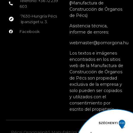
Teléfono: +36 72 239
(
Manufactura de
603
Construcción de Órganos
de Pécs)
7630-Hungría Pécs
Iparsziget u. 3.
Asistencia técnica,
Facebook
informe de errores:
webmaster@pomorgona.hu
Los textos e imágenes
encontrados en los sitios
web de la Manufactura de
Construcción de Órganos
de Pécs son propiedad
exclusiva de la empresa y
solo pueden ser copiados
y utilizados con el
consentimiento por
escrito del propietario.
Pécsi Orgonaépítő Manufaktúra Kft. © 2026. Todos los