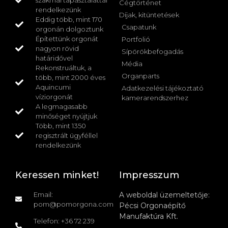
Cégtörténet
rendelkezünk
Díjak, kitüntetések
Eddig több, mint 170
Csapatunk
orgonán dolgoztunk
Építettünk orgonát
Portfolió
nagyon rövid
Sípörökbefogadás
határidővel
Média
Rekonstruáltuk, a
Organparts
több, mint 2000 éves
Aquincumi
Adatkezelési tájékoztató
víziorgonát
kamerarendszerhez
A legmagasabb
minőséget nyújtjuk
Több, mint 1350
regisztrált ügyféllel
rendelkezünk
Keressen minket!
Impresszum
Email:
A weboldal üzemeltetője:
pom@pomorgona.com
Pécsi Orgonaépítő
Manufaktúra Kft.
Telefon: +36 72 239