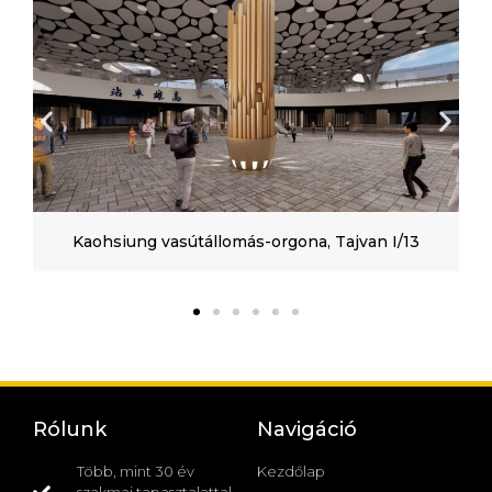
Kaohsiung vasútállomás-orgona, Tajvan I/13
Rólunk
Navigáció
Több, mint 30 év
Kezdőlap
szakmai tapasztalattal