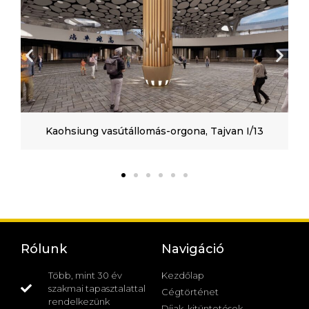
Kaohsiung vasútállomás-orgona, Tajvan I/13
Rólunk
Navigáció
Több, mint 30 év
Kezdőlap
szakmai tapasztalattal
Cégtörténet
rendelkezünk
Díjak, kitüntetések