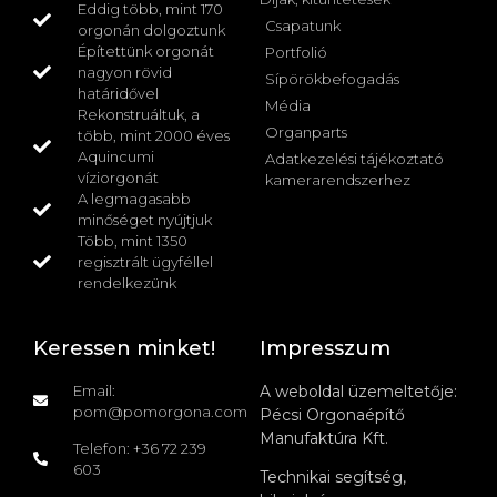
Eddig több, mint 170
Csapatunk
orgonán dolgoztunk
Építettünk orgonát
Portfolió
nagyon rövid
Sípörökbefogadás
határidővel
Média
Rekonstruáltuk, a
Organparts
több, mint 2000 éves
Aquincumi
Adatkezelési tájékoztató
víziorgonát
kamerarendszerhez
A legmagasabb
minőséget nyújtjuk
Több, mint 1350
regisztrált ügyféllel
rendelkezünk
Keressen minket!
Impresszum
Email:
A weboldal üzemeltetője:
pom@pomorgona.com
Pécsi Orgonaépítő
Manufaktúra Kft.
Telefon: +36 72 239
603
Technikai segítség,