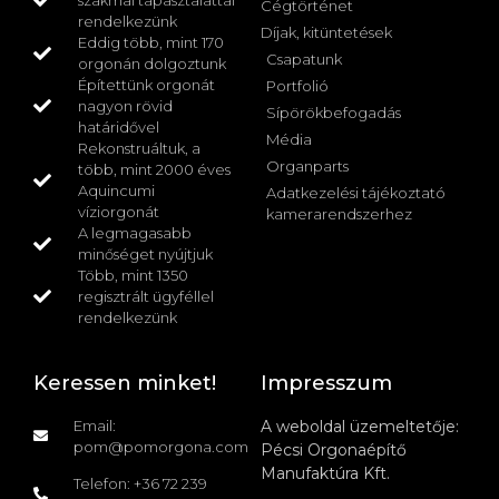
Cégtörténet
rendelkezünk
Díjak, kitüntetések
Eddig több, mint 170
Csapatunk
orgonán dolgoztunk
Építettünk orgonát
Portfolió
nagyon rövid
Sípörökbefogadás
határidővel
Média
Rekonstruáltuk, a
Organparts
több, mint 2000 éves
Aquincumi
Adatkezelési tájékoztató
víziorgonát
kamerarendszerhez
A legmagasabb
minőséget nyújtjuk
Több, mint 1350
regisztrált ügyféllel
rendelkezünk
Keressen minket!
Impresszum
Email:
A weboldal üzemeltetője:
pom@pomorgona.com
Pécsi Orgonaépítő
Manufaktúra Kft.
Telefon: +36 72 239