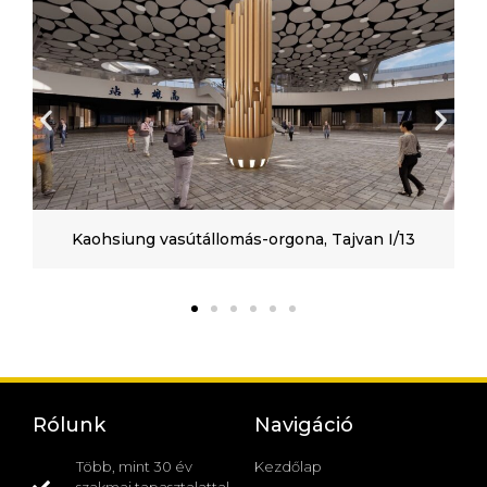
Kaohsiung vasútállomás-orgona, Tajvan I/13
Rólunk
Navigáció
Több, mint 30 év
Kezdőlap
szakmai tapasztalattal