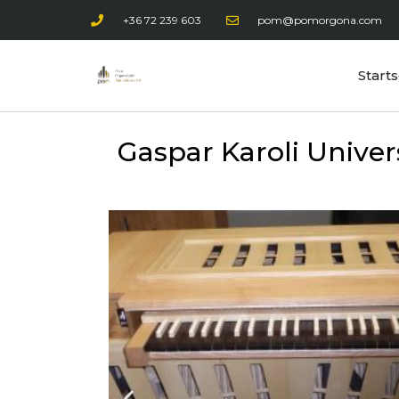
+36 72 239 603
pom@pomorgona.com
Starts
Gaspar Karoli Univers