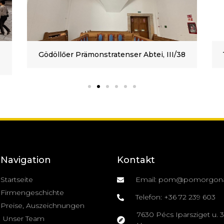
Gödöllőer Prämonstratenser Abtei, III/38
Navigation
Kontakt
Startseite
Email: pom@pomorgon
Firmengeschichte
Telefon: +36 72 239 603
Preise, Auszeichnungen
7630 Pécs Iparsziget u. 3.
Unser Team