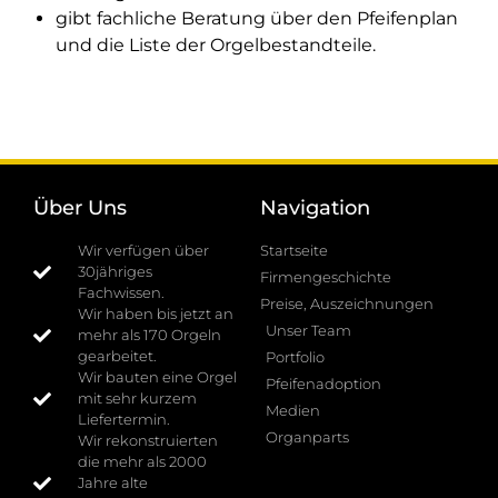
gibt fachliche Beratung über den Pfeifenplan
und die Liste der Orgelbestandteile.
Über Uns
Navigation
Wir verfügen über
Startseite
30jähriges
Firmengeschichte
Fachwissen.
Preise, Auszeichnungen
Wir haben bis jetzt an
Unser Team
mehr als 170 Orgeln
gearbeitet.
Portfolio
Wir bauten eine Orgel
Pfeifenadoption
mit sehr kurzem
Medien
Liefertermin.
Organparts
Wir rekonstruierten
die mehr als 2000
Jahre alte