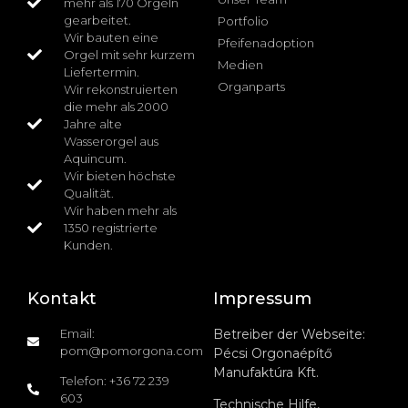
mehr als 170 Orgeln
gearbeitet.
Portfolio
Wir bauten eine
Pfeifenadoption
Orgel mit sehr kurzem
Medien
Liefertermin.
Organparts
Wir rekonstruierten
die mehr als 2000
Jahre alte
Wasserorgel aus
Aquincum.
Wir bieten höchste
Qualität.
Wir haben mehr als
1350 registrierte
Kunden.
Kontakt
Impressum
Email:
Betreiber der Webseite:
pom@pomorgona.com
Pécsi Orgonaépítő
Manufaktúra Kft.
Telefon: +36 72 239
603
Technische Hilfe,