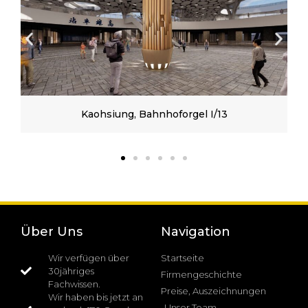
Kaohsiung, Bahnhoforgel I/13
Über Uns
Navigation
Wir verfügen über
Startseite
30jähriges
Firmengeschichte
Fachwissen.
Preise, Auszeichnungen
Wir haben bis jetzt an
Unser Team