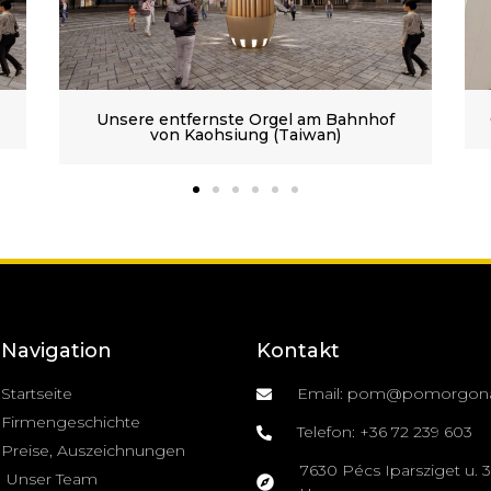
Gödöllőer Prämonstratenser Abtei, III/38
Navigation
Kontakt
Startseite
Email: pom@pomorgon
Firmengeschichte
Telefon: +36 72 239 603
Preise, Auszeichnungen
7630 Pécs Iparsziget u. 3.
Unser Team