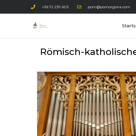
+36 72 239 603
pom@pomorgona.com
Starts
Römisch-katholische 