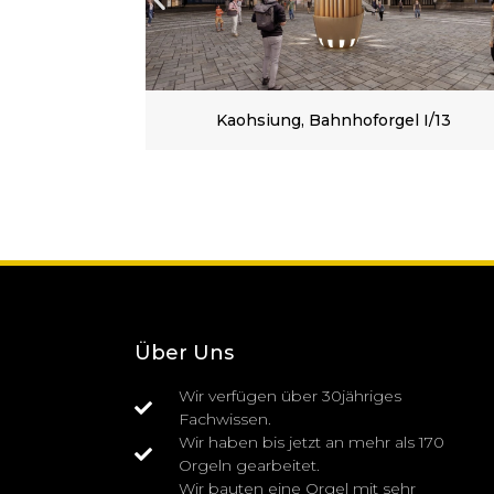
l I/13
Unsere entfernste Orgel am Bahnhof
von Kaohsiung (Taiwan)
Über Uns
Wir verfügen über 30jähriges
Fachwissen.
Wir haben bis jetzt an mehr als 170
Orgeln gearbeitet.
Wir bauten eine Orgel mit sehr