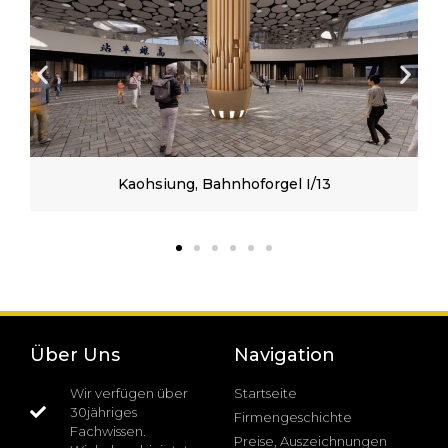
Kaohsiung, Bahnhoforgel I/13
Über Uns
Navigation
Wir verfügen über
Startseite
30jähriges
Firmengeschichte
Fachwissen.
Preise, Auszeichnungen