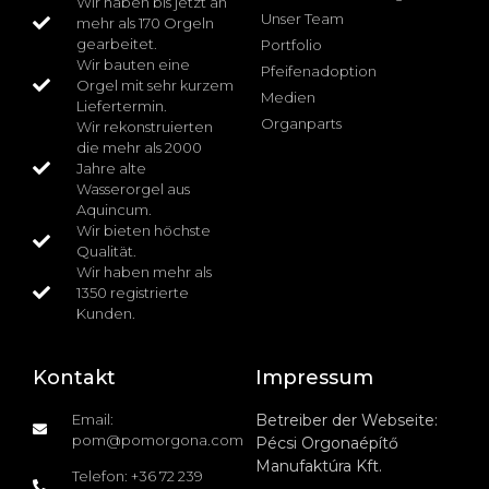
Wir haben bis jetzt an
Unser Team
mehr als 170 Orgeln
gearbeitet.
Portfolio
Wir bauten eine
Pfeifenadoption
Orgel mit sehr kurzem
Medien
Liefertermin.
Organparts
Wir rekonstruierten
die mehr als 2000
Jahre alte
Wasserorgel aus
Aquincum.
Wir bieten höchste
Qualität.
Wir haben mehr als
1350 registrierte
Kunden.
Kontakt
Impressum
Email:
Betreiber der Webseite:
pom@pomorgona.com
Pécsi Orgonaépítő
Manufaktúra Kft.
Telefon: +36 72 239