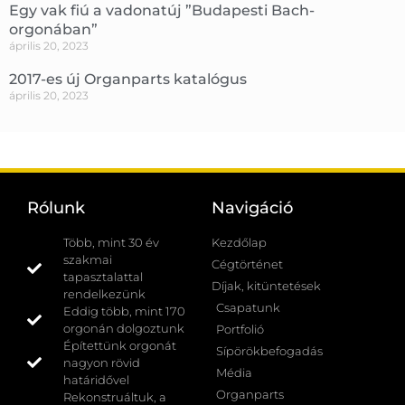
Egy vak fiú a vadonatúj ”Budapesti Bach-
orgonában”
április 20, 2023
2017-es új Organparts katalógus
április 20, 2023
Rólunk
Navigáció
Több, mint 30 év
Kezdőlap
szakmai
Cégtörténet
tapasztalattal
Díjak, kitüntetések
rendelkezünk
Csapatunk
Eddig több, mint 170
orgonán dolgoztunk
Portfolió
Építettünk orgonát
Sípörökbefogadás
nagyon rövid
Média
határidővel
Organparts
Rekonstruáltuk, a