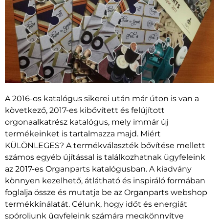
A 2016-os katalógus sikerei után már úton is van a
következő, 2017-es kibővített és felújított
orgonaalkatrész katalógus, mely immár új
termékeinket is tartalmazza majd. Miért
KÜLÖNLEGES? A termékválaszték bővítése mellett
számos egyéb újítással is találkozhatnak ügyfeleink
az 2017-es Organparts katalógusban. A kiadvány
könnyen kezelhető, átlátható és inspiráló formában
foglalja össze és mutatja be az Organparts webshop
termékkínálatát. Célunk, hogy időt és energiát
spóroljunk ügyfeleink számára megkönnyítve