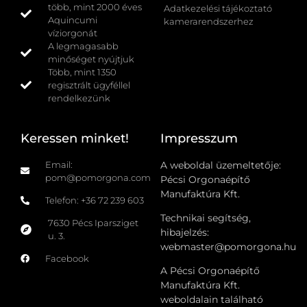
több, mint 2000 éves
Adatkezelési tájékoztató
Aquincumi
kamerarendszerhez
víziorgonát
A legmagasabb
minőséget nyújtjuk
Több, mint 1350
regisztrált ügyféllel
rendelkezünk
Keressen minket!
Impresszum
Email:
A weboldal üzemeltetője:
pom@pomorgona.com
Pécsi Orgonaépítő
Manufaktúra Kft.
Telefon: +36 72 239 603
Technikai segítség,
7630 Pécs Iparsziget
hibajelzés:
u. 3.
webmaster@pomorgona.hu
Facebook
A Pécsi Orgonaépítő
Manufaktúra Kft.
weboldalain található