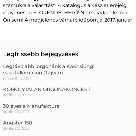
számukra a választást! A katalógus a készlet erejéig
ingyenesen ELŐRENDELHETŐ! Ne maradjon le róla
Ön sem! A megjelenés várható időpontja: 2017. január
Legfrissebb bejegyzések
Legtávolabbi orgonánk a Kaohsiungi
vasútállomáson (Tajvan)
június 18, 2025
KOMOLYTALAN ORGONAKONCERT
április 20, 2023
30 éves a Manufaktúra
április 20, 2023
Angster 150
április 20, 2023